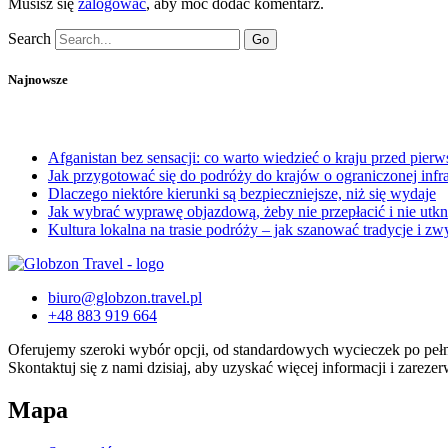
Musisz się
zalogować
, aby móc dodać komentarz.
Search
Go
Najnowsze
Afganistan bez sensacji: co warto wiedzieć o kraju przed pie
Jak przygotować się do podróży do krajów o ograniczonej infra
Dlaczego niektóre kierunki są bezpieczniejsze, niż się wydaje
Jak wybrać wyprawę objazdową, żeby nie przepłacić i nie utkn
Kultura lokalna na trasie podróży – jak szanować tradycje i zw
biuro@globzon.travel.pl
+48 883 919 664
Oferujemy szeroki wybór opcji, od standardowych wycieczek po peł
Skontaktuj się z nami dzisiaj, aby uzyskać więcej informacji i zare
Mapa