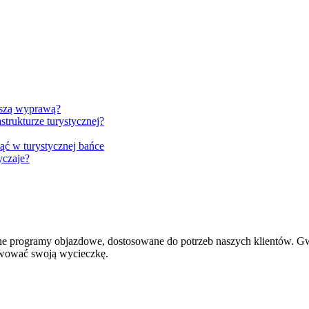
rwszą wyprawą?
strukturze turystycznej?
ąć w turystycznej bańce
yczaje?
ne programy objazdowe, dostosowane do potrzeb naszych klientów. Gw
zerwować swoją wycieczkę.