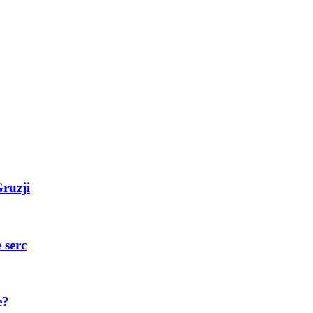
ruzji
 serc
e?