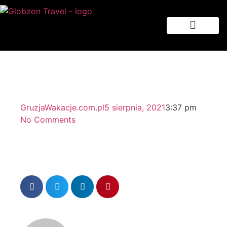
Strona główna
GruzjaWakacje.com.pl
5 sierpnia, 2021
3:37 pm
No Comments