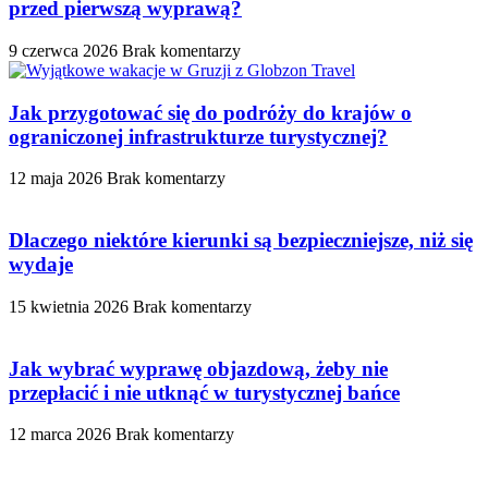
przed pierwszą wyprawą?
9 czerwca 2026
Brak komentarzy
Jak przygotować się do podróży do krajów o
ograniczonej infrastrukturze turystycznej?
12 maja 2026
Brak komentarzy
Dlaczego niektóre kierunki są bezpieczniejsze, niż się
wydaje
15 kwietnia 2026
Brak komentarzy
Jak wybrać wyprawę objazdową, żeby nie
przepłacić i nie utknąć w turystycznej bańce
12 marca 2026
Brak komentarzy