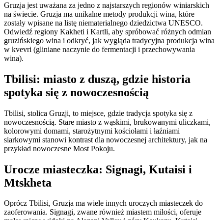
Gruzja jest uważana za jedno z najstarszych regionów winiarskich
na świecie. Gruzja ma unikalne metody produkcji wina, które
zostały wpisane na listę niematerialnego dziedzictwa UNESCO.
Odwiedź regiony Kakheti i Kartli, aby spróbować różnych odmian
gruzińskiego wina i odkryć, jak wygląda tradycyjna produkcja wina
w kvevri (gliniane naczynie do fermentacji i przechowywania
wina).
Tbilisi: miasto z duszą, gdzie historia
spotyka się z nowoczesnością
Tbilisi, stolica Gruzji, to miejsce, gdzie tradycja spotyka się z
nowoczesnością. Stare miasto z wąskimi, brukowanymi uliczkami,
kolorowymi domami, starożytnymi kościołami i łaźniami
siarkowymi stanowi kontrast dla nowoczesnej architektury, jak na
przykład nowoczesne Most Pokoju.
Urocze miasteczka: Signagi, Kutaisi i
Mtskheta
Oprócz Tbilisi, Gruzja ma wiele innych uroczych miasteczek do
zaoferowania. Signagi, zwane również miastem miłości, oferuje