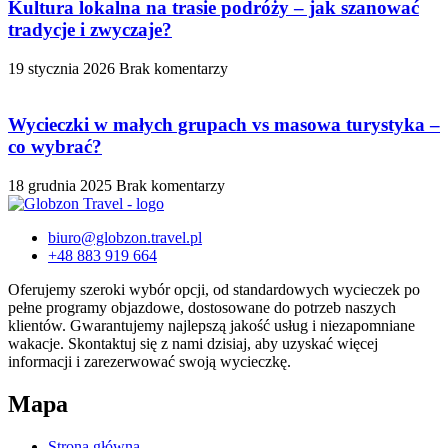
Kultura lokalna na trasie podróży – jak szanować
tradycje i zwyczaje?
19 stycznia 2026
Brak komentarzy
Wycieczki w małych grupach vs masowa turystyka –
co wybrać?
18 grudnia 2025
Brak komentarzy
biuro@globzon.travel.pl
+48 883 919 664
Oferujemy szeroki wybór opcji, od standardowych wycieczek po
pełne programy objazdowe, dostosowane do potrzeb naszych
klientów. Gwarantujemy najlepszą jakość usług i niezapomniane
wakacje. Skontaktuj się z nami dzisiaj, aby uzyskać więcej
informacji i zarezerwować swoją wycieczkę.
Mapa
Strona główna