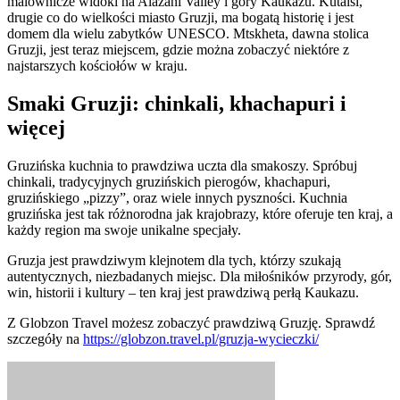
malownicze widoki na Alazani Valley i góry Kaukazu. Kutaisi,
drugie co do wielkości miasto Gruzji, ma bogatą historię i jest
domem dla wielu zabytków UNESCO. Mtskheta, dawna stolica
Gruzji, jest teraz miejscem, gdzie można zobaczyć niektóre z
najstarszych kościołów w kraju.
Smaki Gruzji: chinkali, khachapuri i
więcej
Gruzińska kuchnia to prawdziwa uczta dla smakoszy. Spróbuj
chinkali, tradycyjnych gruzińskich pierogów, khachapuri,
gruzińskiego „pizzy”, oraz wiele innych pyszności. Kuchnia
gruzińska jest tak różnorodna jak krajobrazy, które oferuje ten kraj, a
każdy region ma swoje unikalne specjały.
Gruzja jest prawdziwym klejnotem dla tych, którzy szukają
autentycznych, niezbadanych miejsc. Dla miłośników przyrody, gór,
win, historii i kultury – ten kraj jest prawdziwą perłą Kaukazu.
Z Globzon Travel możesz zobaczyć prawdziwą Gruzję. Sprawdź
szczegóły na
https://globzon.travel.pl/gruzja-wycieczki/