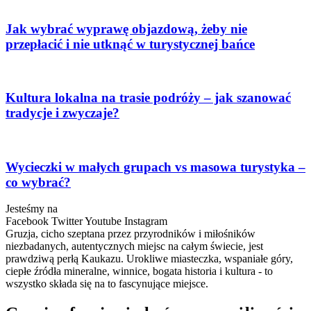
Jak wybrać wyprawę objazdową, żeby nie
przepłacić i nie utknąć w turystycznej bańce
Kultura lokalna na trasie podróży – jak szanować
tradycje i zwyczaje?
Wycieczki w małych grupach vs masowa turystyka –
co wybrać?
Jesteśmy na
Facebook
Twitter
Youtube
Instagram
Gruzja, cicho szeptana przez przyrodników i miłośników
niezbadanych, autentycznych miejsc na całym świecie, jest
prawdziwą perłą Kaukazu. Urokliwe miasteczka, wspaniałe góry,
ciepłe źródła mineralne, winnice, bogata historia i kultura - to
wszystko składa się na to fascynujące miejsce.