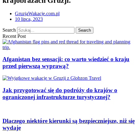
krajobrazach Gruzji.
GruzjaWakacje.com.pl
10 lipca, 2023
Search
Search
Recent Post
Afganistan bez sensacji: co warto wiedzieć o kraju
przed pierwszą wyprawą?
Jak przygotować się do podróży do krajów o
ograniczonej infrastrukturze turystycznej?
Dlaczego niektóre kierunki są bezpieczniejsze, niż się
wydaje