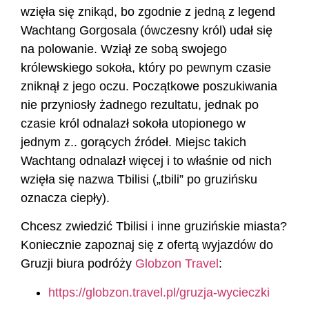
wzięła się znikąd, bo zgodnie z jedną z legend
Wachtang Gorgosala (ówczesny król) udał się
na polowanie. Wziął ze sobą swojego
królewskiego sokoła, który po pewnym czasie
zniknął z jego oczu. Początkowe poszukiwania
nie przyniosły żadnego rezultatu, jednak po
czasie król odnalazł sokoła utopionego w
jednym z.. gorących źródeł. Miejsc takich
Wachtang odnalazł więcej i to właśnie od nich
wzięła się nazwa Tbilisi („tbili” po gruzińsku
oznacza ciepły).
Chcesz zwiedzić Tbilisi i inne gruzińskie miasta?
Koniecznie zapoznaj się z ofertą wyjazdów do
Gruzji biura podróży
Globzon Travel
:
https://globzon.travel.pl/gruzja-wycieczki