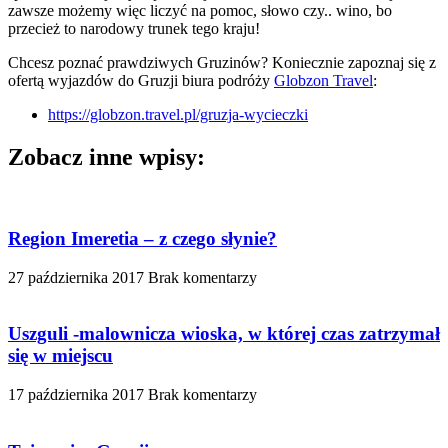
zawsze możemy więc liczyć na pomoc, słowo czy.. wino, bo
przecież to narodowy trunek tego kraju!
Chcesz poznać prawdziwych Gruzinów? Koniecznie zapoznaj się z
ofertą wyjazdów do Gruzji biura podróży
Globzon Travel
:
https://globzon.travel.pl/gruzja-wycieczki
Zobacz inne wpisy:
Region Imeretia – z czego słynie?
27 października 2017
Brak komentarzy
Uszguli -malownicza wioska, w której czas zatrzymał
się w miejscu
17 października 2017
Brak komentarzy