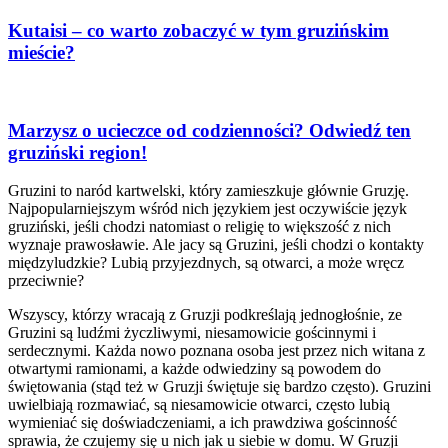
Kutaisi – co warto zobaczyć w tym gruzińskim
mieście?
Marzysz o ucieczce od codzienności? Odwiedź ten
gruziński region!
Gruzini to naród kartwelski, który zamieszkuje głównie Gruzję.
Najpopularniejszym wśród nich językiem jest oczywiście język
gruziński, jeśli chodzi natomiast o religię to większość z nich
wyznaje prawosławie. Ale jacy są Gruzini, jeśli chodzi o kontakty
międzyludzkie? Lubią przyjezdnych, są otwarci, a może wręcz
przeciwnie?
Wszyscy, którzy wracają z Gruzji podkreślają jednogłośnie, ze
Gruzini są ludźmi życzliwymi, niesamowicie gościnnymi i
serdecznymi. Każda nowo poznana osoba jest przez nich witana z
otwartymi ramionami, a każde odwiedziny są powodem do
świętowania (stąd też w Gruzji świętuje się bardzo często). Gruzini
uwielbiają rozmawiać, są niesamowicie otwarci, często lubią
wymieniać się doświadczeniami, a ich prawdziwa gościnność
sprawia, że czujemy się u nich jak u siebie w domu. W Gruzji